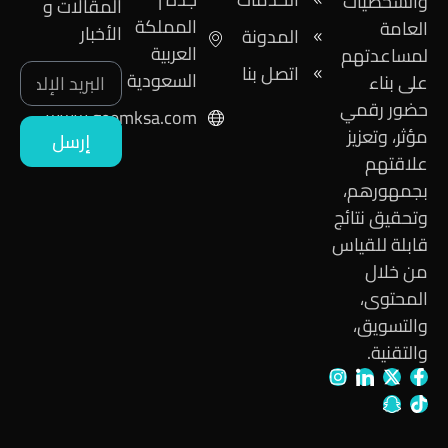
والشخصيات
المقالات و
المملكة
العامة
الأخبار
المدونة
العربية
لمساعدتهم
اتصل بنا
السعودية
على بناء
حضور رقمي
www.geemksa.com
مؤثر، وتعزيز
إرسل
علاقتهم
بجمهورهم،
وتحقيق نتائج
قابلة للقياس
من خلال
المحتوى،
والتسويق،
والتقنية.