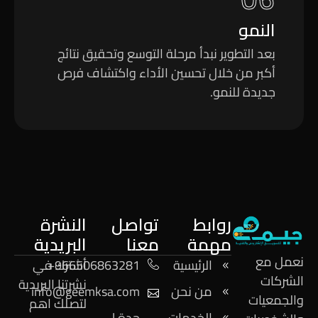
النمو
بعد التطوير نبدأ مرحلة التوسع وتحقيق نتائج
أكبر من خلال تحسين الأداء واكتشاف فرص
جديدة للنمو.
روابط
تواصل
النشرة
مهمة
معنا
البريدية
نعمل مع
الرئيسية
966506863281+
أشترك في
الشركات
نشرتنا البريدية
من نحن
info@geemksa.com
والجمعيات
لتصلك اهم
الخدمات
جدة |