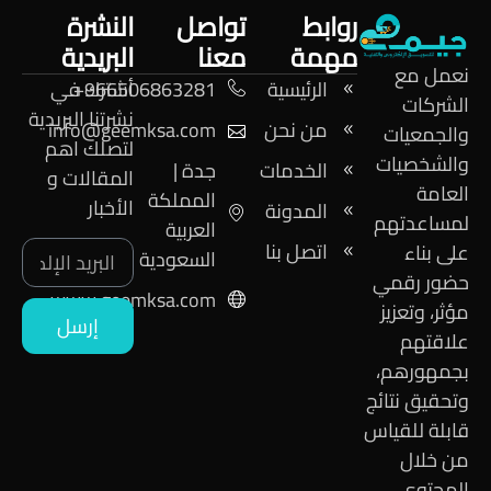
روابط
تواصل
النشرة
مهمة
معنا
البريدية
نعمل مع
الرئيسية
966506863281+
أشترك في
الشركات
نشرتنا البريدية
من نحن
info@geemksa.com
والجمعيات
لتصلك اهم
والشخصيات
الخدمات
جدة |
المقالات و
العامة
المملكة
الأخبار
المدونة
لمساعدتهم
العربية
اتصل بنا
على بناء
السعودية
حضور رقمي
www.geemksa.com
مؤثر، وتعزيز
إرسل
علاقتهم
بجمهورهم،
وتحقيق نتائج
قابلة للقياس
من خلال
المحتوى،