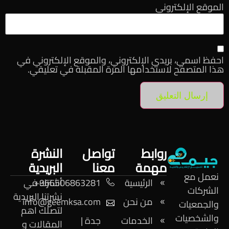
الموقع الإلكتروني
احفظ اسمي، بريدي الإلكتروني، والموقع الإلكتروني في
هذا المتصفح لاستخدامها المرة المقبلة في تعليقي.
روابط
تواصل
النشرة
مهمة
معنا
البريدية
نعمل مع
الرئيسية
966506863281+
أشترك في
الشركات
نشرتنا البريدية
من نحن
info@geemksa.com
والجمعيات
لتصلك اهم
والشخصيات
الخدمات
جدة |
المقالات و