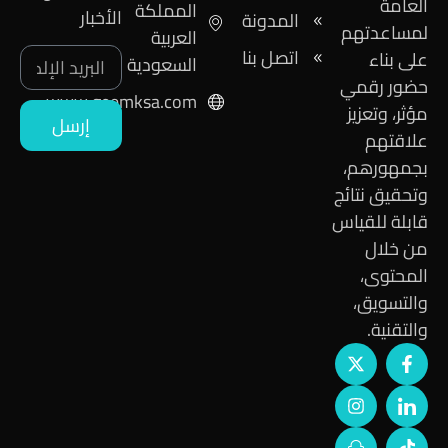
العامة
المملكة
الأخبار
المدونة
لمساعدتهم
العربية
اتصل بنا
على بناء
السعودية
حضور رقمي
www.geemksa.com
مؤثر، وتعزيز
إرسل
علاقتهم
بجمهورهم،
وتحقيق نتائج
قابلة للقياس
من خلال
المحتوى،
والتسويق،
والتقنية.