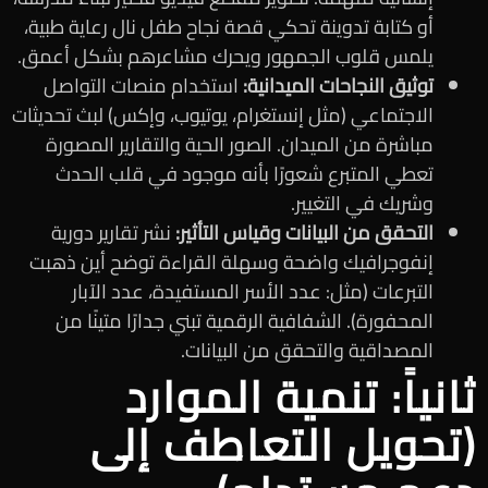
أو كتابة تدوينة تحكي قصة نجاح طفل نال رعاية طبية،
يلمس قلوب الجمهور ويحرك مشاعرهم بشكل أعمق.
توثيق النجاحات الميدانية:
استخدام منصات التواصل
الاجتماعي (مثل إنستغرام، يوتيوب، وإكس) لبث تحديثات
مباشرة من الميدان. الصور الحية والتقارير المصورة
تعطي المتبرع شعورًا بأنه موجود في قلب الحدث
وشريك في التغيير.
التحقق من البيانات وقياس التأثير:
نشر تقارير دورية
إنفوجرافيك واضحة وسهلة القراءة توضح أين ذهبت
التبرعات (مثل: عدد الأسر المستفيدة، عدد الآبار
المحفورة). الشفافية الرقمية تبني جدارًا متينًا من
المصداقية والتحقق من البيانات.
ثانياً: تنمية الموارد
(تحويل التعاطف إلى