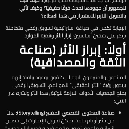
الربحية). تواجه هذه الكيانات تحديًا مزدوجًا:
كيف تثبت
للجمهور أن جهودها تحدث فرقًا حقيقيًا؟ وكيف تأتي
بالتمويل اللازم للاستمرار في هذا العطاء؟
الإجابة تكمن في صياغة استراتيجية تسويق رقمي متكاملة
ترتكز على شقين أساسيين:
إبراز الأثر
و
تنمية الموارد
.
أولاً: إبراز الأثر (صناعة
الثقة والمصداقية)
المانحون والمتبرعون اليوم لا يكتفون بوعود براقة؛ إنهم
يريدون رؤية “الأثر الحقيقي” لأموالهم. التسويق الرقمي
يمنح الجمعيات الأدوات اللازمة لتوثيق هذا الأثر ونشره عبر
الآتي:
صناعة المحتوى القصصي المقنع (Storytelling):
بدلاً
من نشر أرقام جافة، يمكن تحويل الإنجازات إلى قصص
إنسانية ملهمة. تصوير مقطع فيديو قصير لبناء مدرسة،